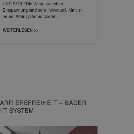
UND SEELEDie Wege zu echter
HANSAGENE
Entspannung sind sehr individuell. Mit vier
von Wascht
neuen Whirlsystemen bietet…
unterschi
konzipiert
WEITERLESEN >>
WEITERL
ARRIEREFREIHEIT – BÄDER
IT SYSTEM