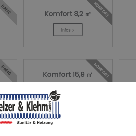
KOMFORT
BASIC
Komfort 8,2 ㎡
Infos >
KOMFORT
BASIC
Komfort 15,9 ㎡
Infos >