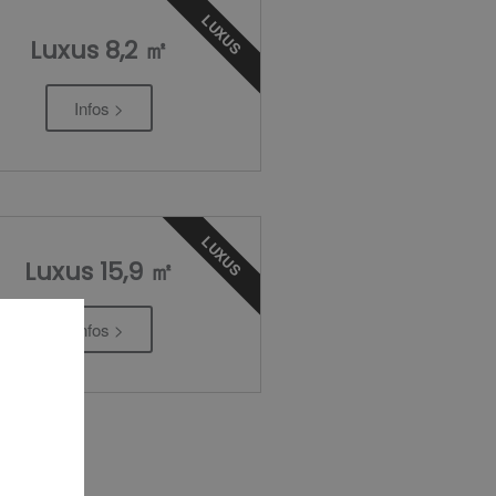
LUXUS
Luxus 8,2 ㎡
Infos >
LUXUS
Luxus 15,9 ㎡
Infos >