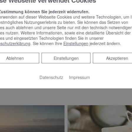
se Webseite verwendet Cookies
ADHEIZKÖRPER
Zustimmung können Sie jederzeit widerrufen.
erwenden auf dieser Webseite Cookies und weitere Technologien, um 
COSMO Wien Bad- und Designheizkörper, 175,3 x 60 cm, R
estmögliches Nutzungserlebnis zu bieten. Sie können das Setzen von
es auch ablehnen und unsere Seite nur mit den technisch notwendige
es nutzen. Weitere Informationen, sowie eine detaillierte Übersicht der
es und eingesetzten Technologien finden Sie in unserer
schutzerklärung
. Sie können Ihre
Einstellungen
jederzeit ändern.
Ablehnen
Ablehnen
Einstellungen
Akzeptieren
Badeinrich
Datenschutz
Impressum
Sortimentsänderungen vorbehalt