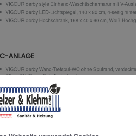
VIGOUR derby style Einhand-Waschtischarmarur mit V-Ausla
VIGOUR derby LED-Lichtspiegel, 140 x 80 cm, 4-seitig hinter
VIGOUR derby Hochschrank, 168 x 40 x 60 cm, Weiß Hochg
C-ANLAGE
VIGOUR derby Wand-Tiefspül-WC ohne Spülrand, verdeckte 
PflegePLUS und Schallschutzset
VIGOUR derby WC-Sitz mit abnehmbaren Edelstahlscharnier
weiß
CONEL WC-Element VIS für Trockenbau mit Wandhalter, 11
VIGOUR AI Betätigungsplatte für 2-Mengen-Spültechnik, sei