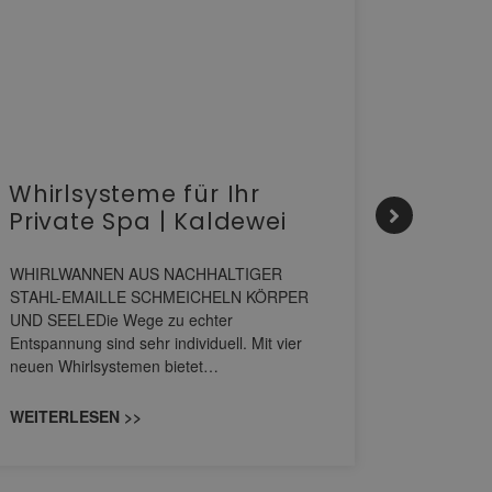
Whirlsysteme für Ihr
Gesta
Private Spa | Kaldewei
alltä
HANS
WHIRLWANNEN AUS NACHHALTIGER
STAHL-EMAILLE SCHMEICHELN KÖRPER
Stil für 
UND SEELEDie Wege zu echter
HANSAGENE
Entspannung sind sehr individuell. Mit vier
von Wascht
neuen Whirlsystemen bietet…
unterschi
konzipiert
WEITERLESEN >>
WEITERL