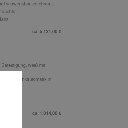
uf schwenkbar, verchromt
leuchtet
lanz
ca. 5.131,00 €
Befestigung, weiß mit
 und Absenkautomatik in
2 cm
denmatt
ca. 1.014,00 €