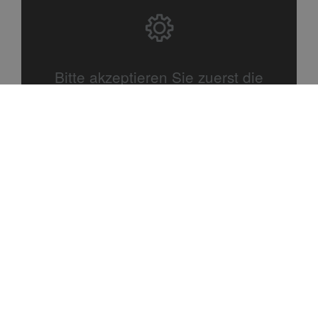
Bitte akzeptieren Sie zuerst die
Cookies.
Kontakt
Selzer & Klehm Sanitär- und Heizungs- Kundendienst
GmbH
Akademiestraße 35a