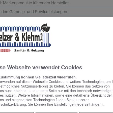
h Markenprodukte führender Hersteller
enden Garantie- und Serviceleistungen
Installation, Instandhaltung und Reparatur
Profi
d genau auf Ihre Bedürfnisse angepasst und entsprechend dime
und entsorgen diese fachgerecht für Sie
ltige und termingerechte Ausführung
se Webseite verwendet Cookies
Zustimmung können Sie jederzeit widerrufen.
erwenden auf dieser Webseite Cookies und weitere Technologien, um 
estmögliches Nutzungserlebnis zu bieten. Sie können das Setzen von
perten für einen Test Ihrer Wasserhärte. Jetzt unv
es auch ablehnen und unsere Seite nur mit den technisch notwendige
en!
es nutzen. Weitere Informationen, sowie eine detaillierte Übersicht der
es und eingesetzten Technologien finden Sie in unserer
schutzerklärung
. Sie können Ihre
Einstellungen
jederzeit ändern.