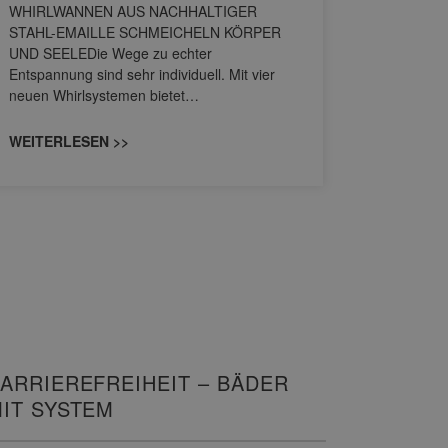
WHIRLWANNEN AUS NACHHALTIGER
STAHL-EMAILLE SCHMEICHELN KÖRPER
Stil für 
UND SEELEDie Wege zu echter
HANSAGENE
Entspannung sind sehr individuell. Mit vier
von Wascht
neuen Whirlsystemen bietet…
unterschi
konzipiert
WEITERLESEN >>
WEITERL
ARRIEREFREIHEIT – BÄDER
IT SYSTEM