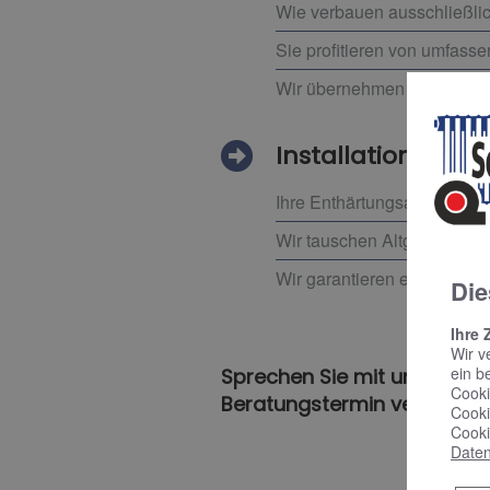
Wie verbauen ausschließlic
Sie profitieren von umfass
Wir übernehmen für Sie die 
Installation vom 
Ihre Enthärtungsanlage wir
Wir tauschen Altgeräte aus 
Wir garantieren eine sorgfä
Die
Ihre 
Wir v
ein b
Sprechen Sie mit unseren Ex
Cooki
Beratungstermin vereinbar
Cooki
Cooki
Daten