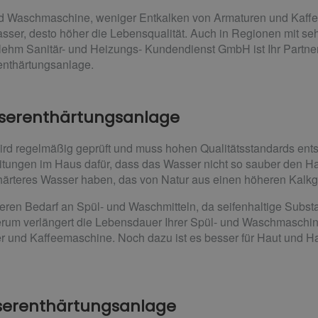
nd Waschmaschine, weniger Entkalken von Armaturen und Kaff
sser, desto höher die Lebensqualität. Auch in Regionen mit s
 Klehm Sanitär- und Heizungs- Kundendienst GmbH ist Ihr Partn
enthärtungsanlage.
asserenthärtungsanlage
ird regelmäßig geprüft und muss hohen Qualitätsstandards en
itungen im Haus dafür, dass das Wasser nicht so sauber den Hah
härteres Wasser haben, das von Natur aus einen höheren Kalkge
eren Bedarf an Spül- und Waschmitteln, da seifenhaltige Subs
m verlängert die Lebensdauer Ihrer Spül- und Waschmaschine
und Kaffeemaschine. Noch dazu ist es besser für Haut und Haa
sserenthärtungsanlage