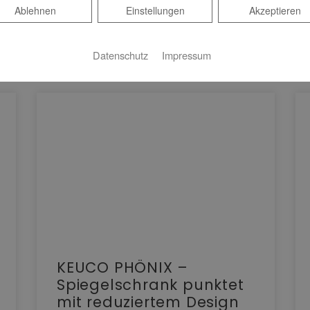
Ablehnen
Ablehnen
Einstellungen
Akzeptieren
Datenschutz
Impressum
KEUCO PHÖNIX –
Spiegelschrank punktet
mit reduziertem Design