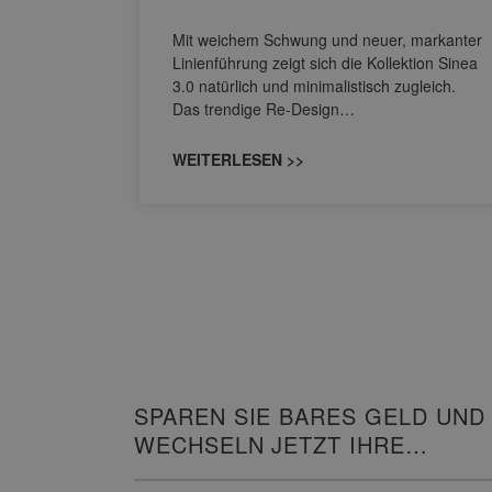
nskomfort
s
Mit weichem Schwung und neuer, markanter
M NEO
Linienführung zeigt sich die Kollektion Sinea
owohl zum
3.0 natürlich und minimalistisch zugleich.
Das trendige Re-Design…
WEITERLESEN >>
SPAREN SIE BARES GELD UND
WECHSELN JETZT IHRE
HEIZUNG!