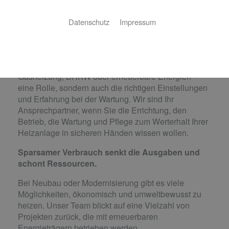
Die Heizaufwendungen eines Gebäudes sind ein
nicht zu unterschätzender Kostenfaktor. Gerade für
Datenschutz
Impressum
Produktionshallen oder große Büros kann eine
effiziente Wärmeerzeugung sowie eine durchdachte
Verteilung hohe Kosten einsparen. Hier spielt nicht
nur die Wahl des richtigen Heizsystems – ob Öl- oder
Gasheizung, BHKW oder erneuerbare Energien –
eine Rolle, sondern auch die richtigen Einstellungen
und Erfahrung bei der Wartung. Wir sind Ihr
Ansprechpartner, wenn Sie die Errichtung, den
Betrieb, die Wartung und Pflege zum Werterhalt Ihrer
Heizanlage in sicheren Händen wissen wollen.
Sparsamer Verbrauch senkt die Ausgaben und
schont Ressourcen.
Bei Neubau oder Modernisierung gibt es viele
Möglichkeiten, ökonomisch und umweltbewusst zu
heizen. Unser Team blickt auf eine Vielzahl von
Projekten zurück, die mit erneuerbaren
Energieträgern betrieben werden.